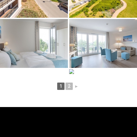
1
2
►